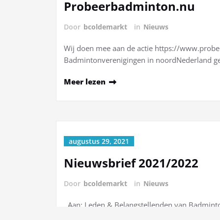
Probeerbadminton.nu
Door
bcoldemarkt
in
Nieuws
Wij doen mee aan de actie https://www.prob
Badmintonverenigingen in noordNederland ge
Meer lezen
augustus 29, 2021
Nieuwsbrief 2021/2022
Door
bcoldemarkt
in
Nieuws
Aan: Leden & Belangstellenden van Badmint
hopen we onze badmintonleden weer sportief