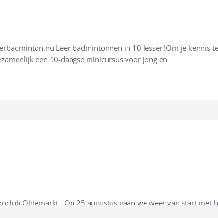
eerbadminton.nu Leer badmintonnen in 10 lessen!Om je kennis t
zamenlijk een 10-daagse minicursus voor jong en
onclub Oldemarkt Op 25 augustus gaan we weer van start met 
 in