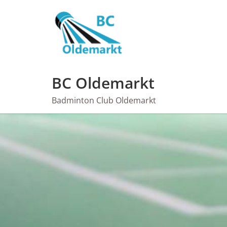
Ga
naar
de
inhoud
BC Oldemarkt
Badminton Club Oldemarkt