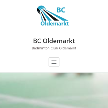
Ga
naar
de
inhoud
BC Oldemarkt
Badminton Club Oldemarkt