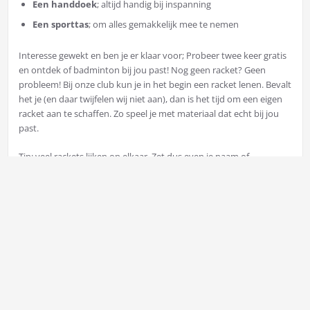
Een handdoek
; altijd handig bij inspanning
Een sporttas
; om alles gemakkelijk mee te nemen
Interesse gewekt en ben je er klaar voor; Probeer twee keer gratis
en ontdek of badminton bij jou past! Nog geen racket? Geen
probleem! Bij onze club kun je in het begin een racket lenen. Bevalt
het je (en daar twijfelen wij niet aan), dan is het tijd om een eigen
racket aan te schaffen. Zo speel je met materiaal dat echt bij jou
past.
Tip: veel rackets lijken op elkaar. Zet dus even je naam of
merkteken op je racket, zodat je altijd zeker weet dat je met je
eigen speelt!