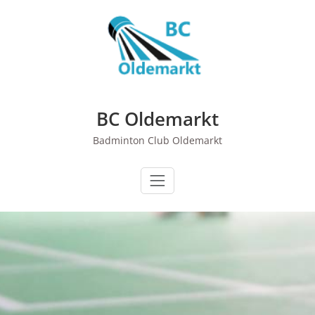
Ga
naar
de
inhoud
BC Oldemarkt
Badminton Club Oldemarkt