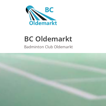
Ga
naar
de
inhoud
BC Oldemarkt
Badminton Club Oldemarkt